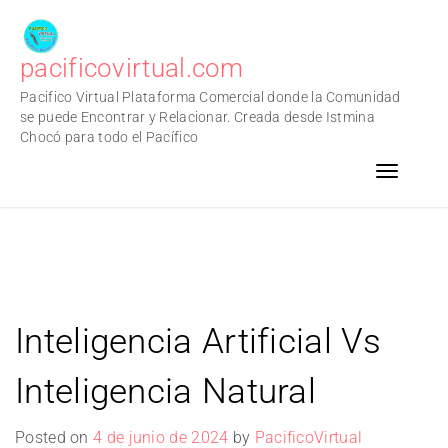
pacificovirtual.com
Pacifico Virtual Plataforma Comercial donde la Comunidad
se puede Encontrar y Relacionar. Creada desde Istmina
Chocó para todo el Pacífico
Toggle n
Inteligencia Artificial Vs
Inteligencia Natural
Posted on
4 de junio de 2024
by
PacificoVirtual