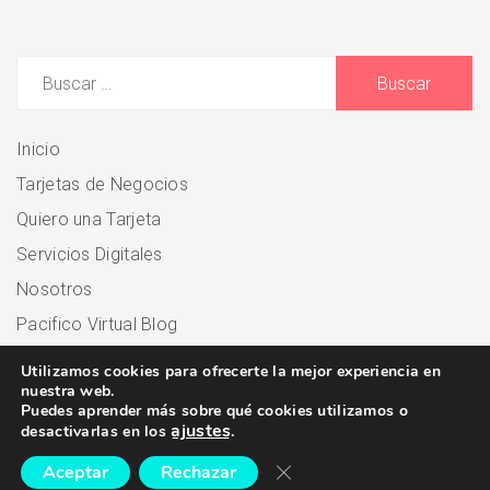
Buscar:
Inicio
Tarjetas de Negocios
Quiero una Tarjeta
Servicios Digitales
Nosotros
Pacifico Virtual Blog
Utilizamos cookies para ofrecerte la mejor experiencia en
nuestra web.
Puedes aprender más sobre qué cookies utilizamos o
ajustes
desactivarlas en los
.
Cerrar el banner de cooki
Aceptar
Rechazar
Powered By WordPress |
FT Directory Listing